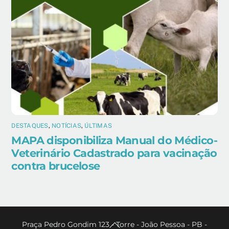
DESTAQUES
,
NOTÍCIAS
,
ÚLTIMAS
MAPA disponibiliza Manual do Médico-
Veterinário Cadastrado para vacinação
contra brucelose
Back
Praça Pedro Gondim 123 - Torre - João Pessoa - PB -