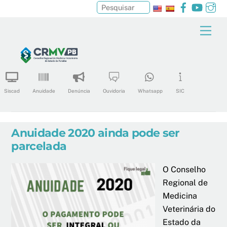
Facebook
YouTu
In
Pesquisar
Skip
Men
to
content
Siscad
Anuidade
Denúncia
Ouvidoria
Whatsapp
SIC
Anuidade 2020 ainda pode ser
parcelada
O Conselho
Regional de
Medicina
Veterinária do
Estado da