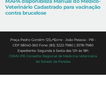
MAPA disponibiliza Manual do Médico-
Veterinário Cadastrado para vacinação
contra brucelose
Back
Praça Pedro Gondim 123 - Torre - João Pessoa - PB -
CEP 58040-360 Fone: (83) 3222-7980 | 3578-7980
To
Expediente: Segunda à Sexta das 12h às 18h
Top
CRMV-PB Conselho Regional de Medicina Veterinária
do Estado da Paraíba