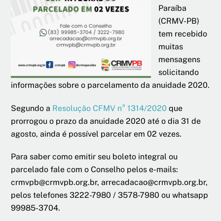
Paraíba
(CRMV-PB)
tem recebido
muitas
mensagens
solicitando
informações sobre o parcelamento da anuidade 2020.
Segundo a
Resolução CFMV n° 1314/2020
que
prorrogou o prazo da anuidade 2020 até o dia 31 de
agosto, ainda é possível parcelar em 02 vezes.
Para saber como emitir seu boleto integral ou
parcelado fale com o Conselho pelos e-mails:
crmvpb@crmvpb.org.br, arrecadacao@crmvpb.org.br,
pelos telefones 3222-7980 / 3578-7980 ou whatsapp
99985-3704.