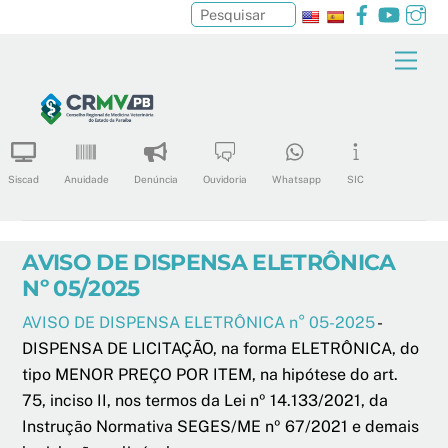
Facebook
YouTu
In
Pesquisar
Skip
Men
to
content
Siscad
Anuidade
Denúncia
Ouvidoria
Whatsapp
SIC
AVISO DE DISPENSA ELETRÔNICA
Nº 05/2025
AVISO DE DISPENSA ELETRÔNICA n° 05-2025
-
DISPENSA DE LICITAÇÃO, na forma ELETRÔNICA, do
tipo MENOR PREÇO POR ITEM, na hipótese do art.
75, inciso II, nos termos da Lei nº 14.133/2021, da
Instrução Normativa SEGES/ME nº 67/2021 e demais