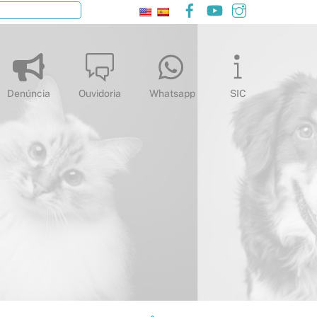
Facebook
YouTube
Instagram
Pesquisar
Denúncia
Ouvidoria
Whatsapp
SIC