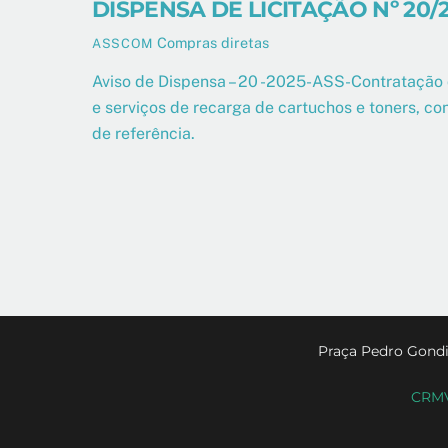
DISPENSA DE LICITAÇÃO Nº 20/
Compras diretas
ASSCOM
Aviso de Dispensa – 20 -2025-ASS-Contratação
e serviços de recarga de cartuchos e toners, c
de referência.
Praça Pedro Gondi
CRMV-