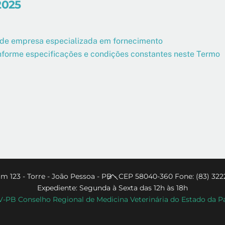
2025
 de empresa especializada em fornecimento
onforme especificações e condições constantes neste Termo
Back
m 123 - Torre - João Pessoa - PB - CEP 58040-360 Fone: (83) 322
Expediente: Segunda à Sexta das 12h às 18h
To
PB Conselho Regional de Medicina Veterinária do Estado da P
Top