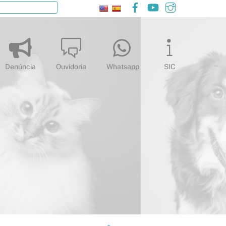
Facebook
YouTube
Instagram
Pesquisar
Denúncia
Ouvidoria
Whatsapp
SIC