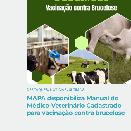
DESTAQUES
,
NOTÍCIAS
,
ÚLTIMAS
MAPA disponibiliza Manual do
Médico-Veterinário Cadastrado
para vacinação contra brucelose