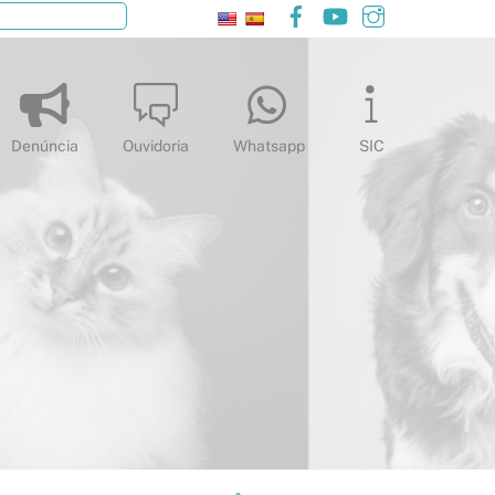
Facebook
YouTube
Instagram
Pesquisar
Denúncia
Ouvidoria
Whatsapp
SIC