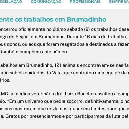
EGISLAÇÃO
COMUNICAÇÃO
PROFISSIONAIS
EMPRESA
mente os trabalhos em Brumadinho
cerrou oficialmente no último sábado (9) os trabalhos des
go do Feijão, em Brumadinho. Durante 16 dias de trabalho, 
seus donos, ou aos que foram resgatados e destinados a faz
es também compõem este número.
rabalhos em Brumadinho, 121 animais encontravam-se nas faz
carão sob os cuidados da Vale, que contratou uma equipe de 
rios.
G, a médica veterinária dra. Laiza Bonela ressaltou a comp
o. “Em um universo que pedia socorro, definitivamente, o no
ho nos mostraram que devíamos atuar sem limites para que 
a. Gratos por presenciarmos e por participarmos da luta pel