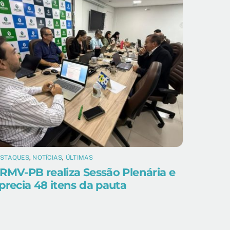
ESTAQUES
,
NOTÍCIAS
,
ÚLTIMAS
RMV-PB realiza Sessão Plenária e
precia 48 itens da pauta