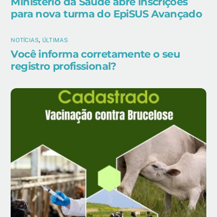
Ministério da Saúde abre inscrições
para nova turma do EpiSUS Avançado
NOTÍCIAS
,
ÚLTIMAS
Você informa corretamente o seu
registro profissional?