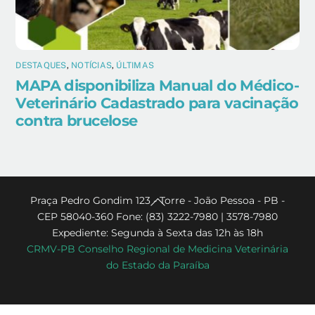
DESTAQUES
,
NOTÍCIAS
,
ÚLTIMAS
MAPA disponibiliza Manual do Médico-
Veterinário Cadastrado para vacinação
contra brucelose
Back
Praça Pedro Gondim 123 - Torre - João Pessoa - PB -
CEP 58040-360 Fone: (83) 3222-7980 | 3578-7980
To
Expediente: Segunda à Sexta das 12h às 18h
Top
CRMV-PB Conselho Regional de Medicina Veterinária
do Estado da Paraíba