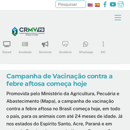
Facebook
YouTu
In
Pesquisar
Skip
Men
to
content
Siscad
Anuidade
Denúncia
Ouvidoria
Whatsapp
SIC
Campanha de Vacinação contra a
febre aftosa começa hoje
Promovida pelo Ministério da Agricultura, Pecuária e
Abastecimento (Mapa), a campanha de vacinação
contra a febre aftosa no Brasil começa hoje, em todo
o país, para os animais com até 24 meses de idade. Já
nos estados do Espírito Santo, Acre, Paraná e em