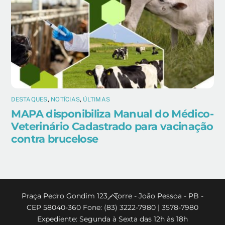
DESTAQUES
,
NOTÍCIAS
,
ÚLTIMAS
MAPA disponibiliza Manual do Médico-
Veterinário Cadastrado para vacinação
contra brucelose
Back
Praça Pedro Gondim 123 - Torre - João Pessoa - PB -
CEP 58040-360 Fone: (83) 3222-7980 | 3578-7980
To
Expediente: Segunda à Sexta das 12h às 18h
Top