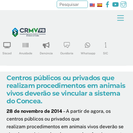
Facebook
YouTu
In
Pesquisar
Skip
Men
to
content
Siscad
Anuidade
Denúncia
Ouvidoria
Whatsapp
SIC
Centros públicos ou privados que
realizam procedimentos em animais
vivos deverão se vincular a sistema
do Concea.
28 de novembro de 2014
– A partir de agora, os
centros públicos ou privados que
realizam procedimentos em animais vivos deverão se