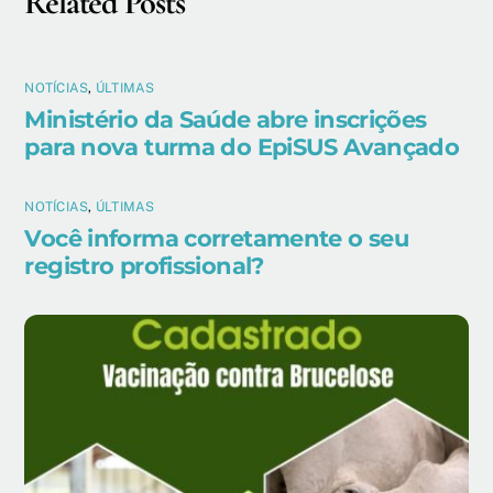
Related Posts
NOTÍCIAS
,
ÚLTIMAS
Ministério da Saúde abre inscrições
para nova turma do EpiSUS Avançado
NOTÍCIAS
,
ÚLTIMAS
Você informa corretamente o seu
registro profissional?