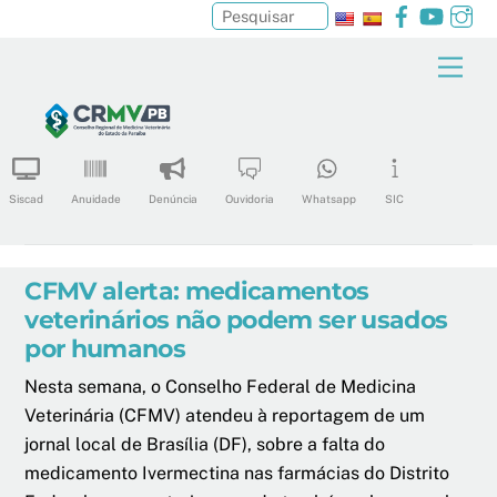
Facebook
YouTu
In
Pesquisar
Skip
Men
to
content
Siscad
Anuidade
Denúncia
Ouvidoria
Whatsapp
SIC
CFMV alerta: medicamentos
veterinários não podem ser usados
por humanos
Nesta semana, o Conselho Federal de Medicina
Veterinária (CFMV) atendeu à reportagem de um
jornal local de Brasília (DF), sobre a falta do
medicamento Ivermectina nas farmácias do Distrito