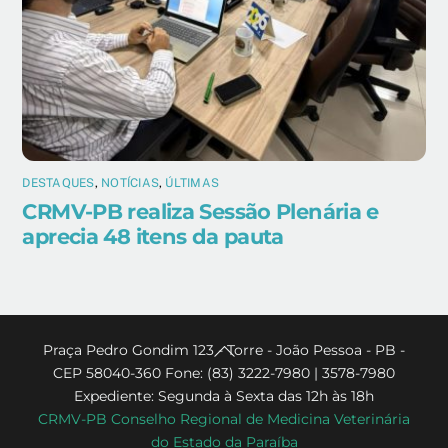
DESTAQUES
,
NOTÍCIAS
,
ÚLTIMAS
CRMV-PB realiza Sessão Plenária e
aprecia 48 itens da pauta
Back
Praça Pedro Gondim 123 - Torre - João Pessoa - PB -
CEP 58040-360 Fone: (83) 3222-7980 | 3578-7980
To
Expediente: Segunda à Sexta das 12h às 18h
Top
CRMV-PB Conselho Regional de Medicina Veterinária
do Estado da Paraíba