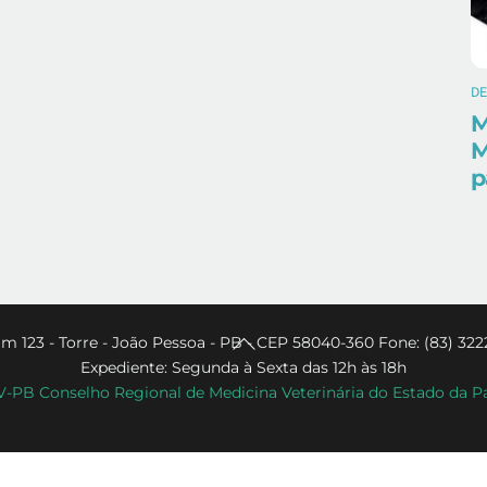
D
M
M
p
Back
m 123 - Torre - João Pessoa - PB - CEP 58040-360 Fone: (83) 322
Expediente: Segunda à Sexta das 12h às 18h
To
PB Conselho Regional de Medicina Veterinária do Estado da P
Top