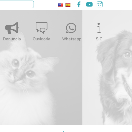
Facebook
YouTube
Instagram
Pesquisar
Denúncia
Ouvidoria
Whatsapp
SIC