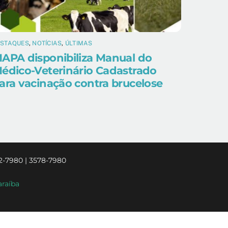
ESTAQUES
,
NOTÍCIAS
,
ÚLTIMAS
APA disponibiliza Manual do
édico-Veterinário Cadastrado
ara vacinação contra brucelose
2-7980 | 3578-7980
araíba