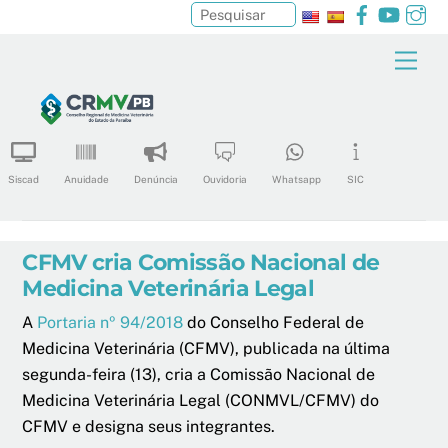
Facebook
YouTu
In
Pesquisar
Skip
Men
to
content
Siscad
Anuidade
Denúncia
Ouvidoria
Whatsapp
SIC
CFMV cria Comissão Nacional de
Medicina Veterinária Legal
A
Portaria nº 94/2018
do Conselho Federal de
Medicina Veterinária (CFMV), publicada na última
segunda-feira (13), cria a Comissão Nacional de
Medicina Veterinária Legal (CONMVL/CFMV) do
CFMV e designa seus integrantes.