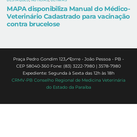
DESTAQUES
,
NOTÍCIAS
,
ÚLTIMAS
MAPA disponibiliza Manual do Médico-
Veterinário Cadastrado para vacinação
contra brucelose
Back
Praça Pedro Gondim 123 - Torre - João Pessoa - PB -
CEP 58040-360 Fone: (83) 3222-7980 | 3578-7980
To
Expediente: Segunda à Sexta das 12h às 18h
Top
CRMV-PB Conselho Regional de Medicina Veterinária
do Estado da Paraíba