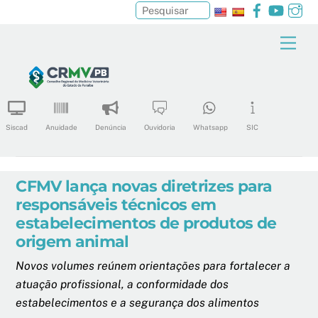
Facebook
YouTu
In
Pesquisar
Skip
Men
to
content
Siscad
Anuidade
Denúncia
Ouvidoria
Whatsapp
SIC
CFMV lança novas diretrizes para
responsáveis técnicos em
estabelecimentos de produtos de
origem animal
Novos volumes reúnem orientações para fortalecer a
atuação profissional, a conformidade dos
estabelecimentos e a segurança dos alimentos