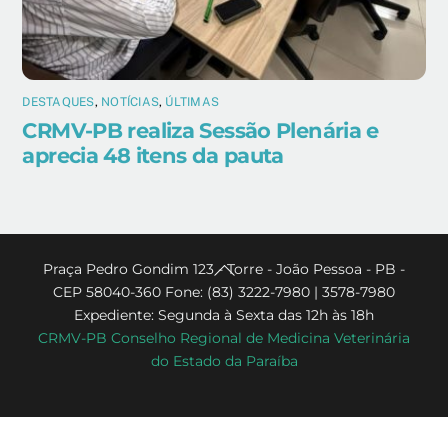
DESTAQUES
,
NOTÍCIAS
,
ÚLTIMAS
CRMV-PB realiza Sessão Plenária e
aprecia 48 itens da pauta
Back
Praça Pedro Gondim 123 - Torre - João Pessoa - PB -
CEP 58040-360 Fone: (83) 3222-7980 | 3578-7980
To
Expediente: Segunda à Sexta das 12h às 18h
Top
CRMV-PB Conselho Regional de Medicina Veterinária
do Estado da Paraíba