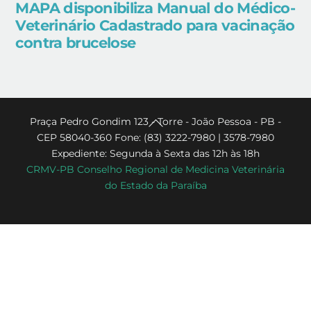
MAPA disponibiliza Manual do Médico-
Veterinário Cadastrado para vacinação
contra brucelose
Back
Praça Pedro Gondim 123 - Torre - João Pessoa - PB -
CEP 58040-360 Fone: (83) 3222-7980 | 3578-7980
To
Expediente: Segunda à Sexta das 12h às 18h
Top
CRMV-PB Conselho Regional de Medicina Veterinária
do Estado da Paraíba