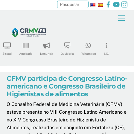
Facebook
YouTu
In
Pesquisar
Skip
Men
to
content
Siscad
Anuidade
Denúncia
Ouvidoria
Whatsapp
SIC
CFMV participa de Congresso Latino-
americano e Congresso Brasileiro de
Higienistas de alimentos
O Conselho Federal de Medicina Veterinária (CFMV)
esteve presente no VIII Congresso Latino Americano e
no XIV Congresso Brasileiro de Higienista de
Alimentos, realizados em conjunto em Fortaleza (CE),