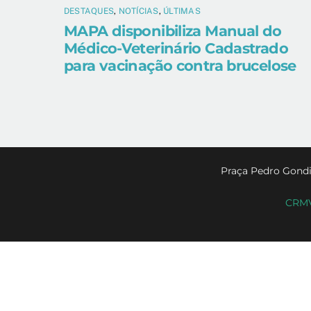
DESTAQUES
,
NOTÍCIAS
,
ÚLTIMAS
MAPA disponibiliza Manual do
Médico-Veterinário Cadastrado
para vacinação contra brucelose
Praça Pedro Gondi
CRMV-