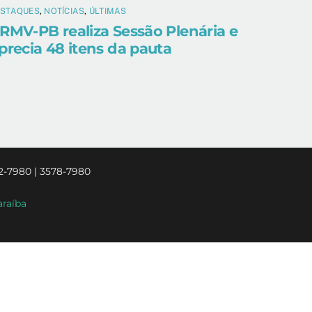
ESTAQUES
,
NOTÍCIAS
,
ÚLTIMAS
RMV-PB realiza Sessão Plenária e
precia 48 itens da pauta
2-7980 | 3578-7980
araíba