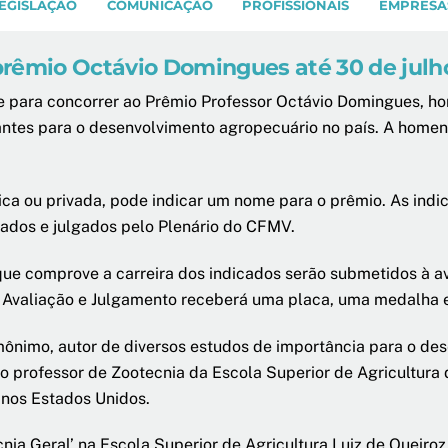
EGISLAÇÃO
COMUNICAÇÃO
PROFISSIONAIS
EMPRESA
prêmio Octávio Domingues até 30 de julh
e para concorrer ao Prêmio Professor Octávio Domingues, ho
evantes para o desenvolvimento agropecuário no país. A hom
ública ou privada, pode indicar um nome para o prêmio. As i
ados e julgados pelo Plenário do CFMV.
que comprove a carreira dos indicados serão submetidos à 
de Avaliação e Julgamento receberá uma placa, uma medalha 
imo, autor de diversos estudos de importância para o dese
ro professor de Zootecnia da Escola Superior de Agricultur
nos Estados Unidos.
nia Geral’ na Escola Superior de Agricultura Luiz de Queiro