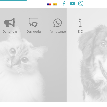
Facebook
YouTube
Instagram
Pesquisar
Denúncia
Ouvidoria
Whatsapp
SIC