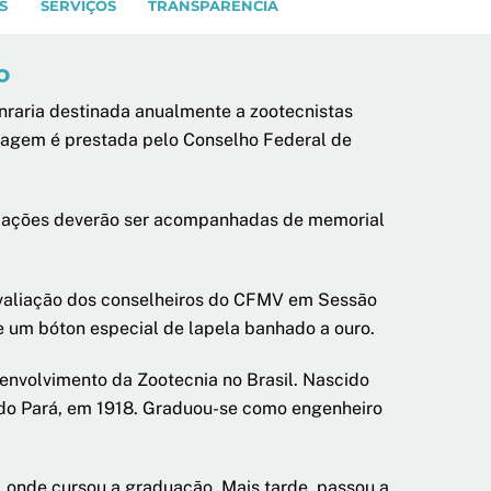
S
SERVIÇOS
TRANSPARÊNCIA
o
nraria destinada anualmente a zootecnistas
enagem é prestada pelo Conselho Federal de
ndicações deverão ser acompanhadas de memorial
avaliação dos conselheiros do CFMV em Sessão
e um bóton especial de lapela banhado a ouro.
nvolvimento da Zootecnia no Brasil. Nascido
a do Pará, em 1918. Graduou-se como engenheiro
z, onde cursou a graduação. Mais tarde, passou a