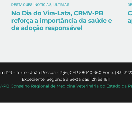
DESTAQUES
,
NOTÍCIAS
,
ÚLTIMAS
D
No Dia do Vira-Lata, CRMV-PB
C
reforça a importância da saúde e
a
da adoção responsável
Back
m 123 - Torre - João Pessoa - PB - CEP 58040-360 Fone: (83) 322
Expediente: Segunda à Sexta das 12h às 18h
To
PB Conselho Regional de Medicina Veterinária do Estado da P
Top