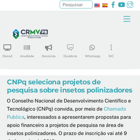
Facebook
YouTu
In
Pesquisar
Skip
Men
to
content
Siscad
Anuidade
Denúncia
Ouvidoria
Whatsapp
SIC
CNPq seleciona projetos de
pesquisa sobre insetos polinizadores
O Conselho Nacional de Desenvolvimento Científico e
Tecnológico (CNPq) convida, por meio de
Chamada
Publica
, interessados a apresentarem propostas para
apoio financeiro a projetos de pesquisa na área de
insetos polinizadores. O prazo de inscrição vai até 9