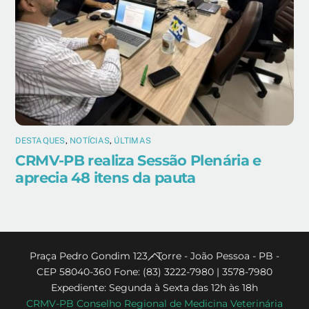
DESTAQUES
,
NOTÍCIAS
,
ÚLTIMAS
CRMV-PB realiza Sessão Plenária e
aprecia 48 itens da pauta
Back
Praça Pedro Gondim 123 - Torre - João Pessoa - PB -
CEP 58040-360 Fone: (83) 3222-7980 | 3578-7980
To
Expediente: Segunda à Sexta das 12h às 18h
Top
CRMV-PB Conselho Regional de Medicina Veterinária