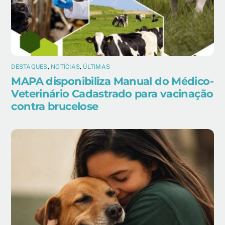
DESTAQUES
,
NOTÍCIAS
,
ÚLTIMAS
MAPA disponibiliza Manual do Médico-
Veterinário Cadastrado para vacinação
contra brucelose