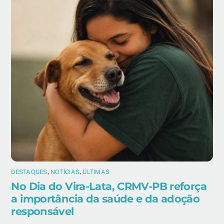
DESTAQUES
,
NOTÍCIAS
,
ÚLTIMAS
No Dia do Vira-Lata, CRMV-PB reforça
a importância da saúde e da adoção
responsável