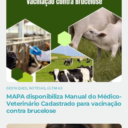
DESTAQUES
,
NOTÍCIAS
,
ÚLTIMAS
MAPA disponibiliza Manual do Médico-
Veterinário Cadastrado para vacinação
contra brucelose