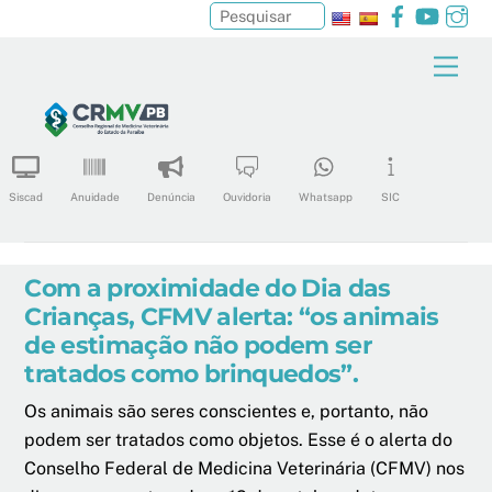
Facebook
YouTu
In
Pesquisar
Skip
Men
to
content
Siscad
Anuidade
Denúncia
Ouvidoria
Whatsapp
SIC
Com a proximidade do Dia das
Crianças, CFMV alerta: “os animais
de estimação não podem ser
tratados como brinquedos”.
Os animais são seres conscientes e, portanto, não
podem ser tratados como objetos. Esse é o alerta do
Conselho Federal de Medicina Veterinária (CFMV) nos