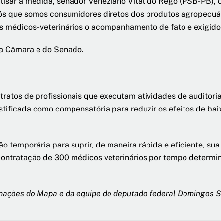
alisar a medida, senador Veneziano Vital do Rêgo (PSB-PB),
os nós que somos consumidores diretos dos produtos agropecu
s médicos-veterinários o acompanhamento de fato e exigido 
da Câmara e do Senado.
ratos de profissionais que executam atividades de auditoria
tificada como compensatória para reduzir os efeitos de bai
o temporária para suprir, de maneira rápida e eficiente, su
ontratação de 300 médicos veterinários por tempo determina
mações do Mapa e da equipe do deputado federal Domingos S