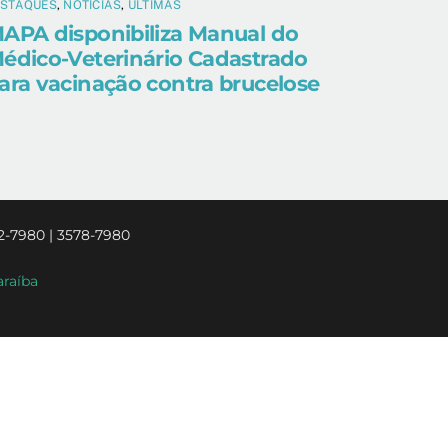
ESTAQUES
,
NOTÍCIAS
,
ÚLTIMAS
APA disponibiliza Manual do
édico-Veterinário Cadastrado
ara vacinação contra brucelose
2-7980 | 3578-7980
araíba