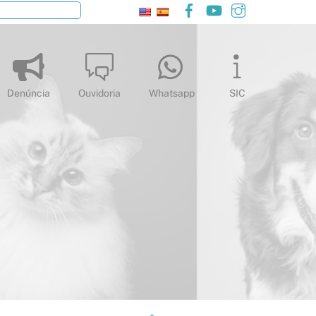
Facebook
YouTube
Instagram
Pesquisar
Denúncia
Ouvidoria
Whatsapp
SIC