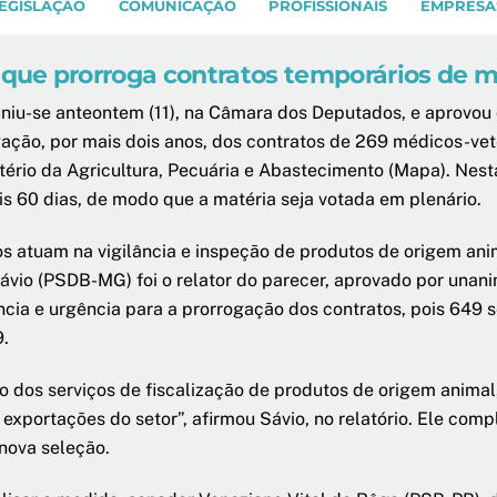
EGISLAÇÃO
COMUNICAÇÃO
PROFISSIONAIS
EMPRESA
ue prorroga contratos temporários de m
iu-se anteontem (11), na Câmara dos Deputados, e aprovou o
ogação, por mais dois anos, dos contratos de 269 médicos-v
ério da Agricultura, Pecuária e Abastecimento (Mapa). Nesta
s 60 dias, de modo que a matéria seja votada em plenário.
os atuam na vigilância e inspeção de produtos de origem anim
io (PSDB-MG) foi o relator do parecer, aprovado por unanim
ia e urgência para a prorrogação dos contratos, pois 649 ser
9.
ção dos serviços de fiscalização de produtos de origem anim
s exportações do setor”, afirmou Sávio, no relatório. Ele co
 nova seleção.