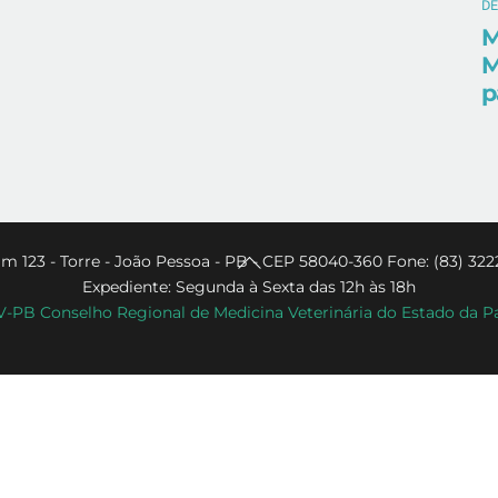
D
M
M
p
Back
m 123 - Torre - João Pessoa - PB - CEP 58040-360 Fone: (83) 322
Expediente: Segunda à Sexta das 12h às 18h
To
PB Conselho Regional de Medicina Veterinária do Estado da P
Top