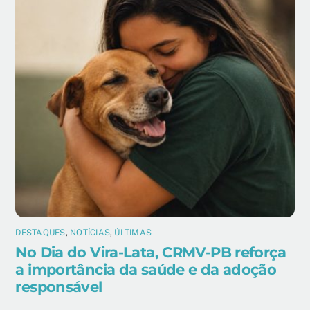
DESTAQUES
,
NOTÍCIAS
,
ÚLTIMAS
No Dia do Vira-Lata, CRMV-PB reforça
a importância da saúde e da adoção
responsável