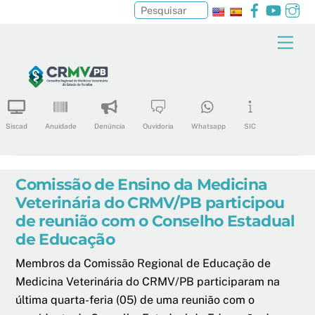
Facebook
YouTu
In
Pesquisar
Skip
Men
to
content
Siscad
Anuidade
Denúncia
Ouvidoria
Whatsapp
SIC
Comissão de Ensino da Medicina
Veterinária do CRMV/PB participou
de reunião com o Conselho Estadual
de Educação
Membros da Comissão Regional de Educação de
Medicina Veterinária do CRMV/PB participaram na
última quarta-feria (05) de uma reunião com o