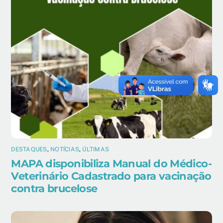
DESTAQUES
,
NOTÍCIAS
,
ÚLTIMAS
MAPA disponibiliza Manual do Médico-
Veterinário Cadastrado para vacinação
contra brucelose