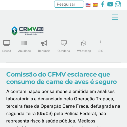
Facebook
YouTu
In
Pesquisar
Skip
Men
to
content
Siscad
Anuidade
Denúncia
Ouvidoria
Whatsapp
SIC
Comissão do CFMV esclarece que
consumo de carne de aves é seguro
A contaminação por salmonela omitida em análises
laboratoriais e denunciada pela Operação Trapaça,
terceira fase da Operação Carne Fraca, deflagrada na
segunda-feira (05/03) pela Polícia Federal, não
representa risco à saúde pública. Médicos