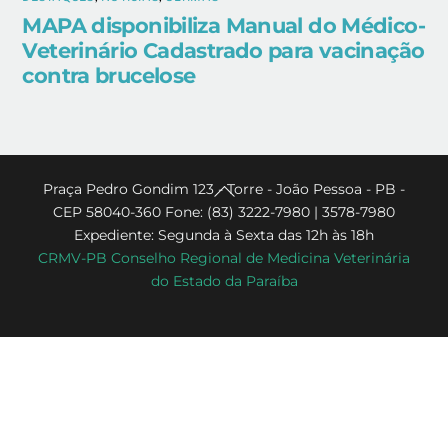
MAPA disponibiliza Manual do Médico-
Veterinário Cadastrado para vacinação
contra brucelose
Back
Praça Pedro Gondim 123 - Torre - João Pessoa - PB -
CEP 58040-360 Fone: (83) 3222-7980 | 3578-7980
To
Expediente: Segunda à Sexta das 12h às 18h
Top
CRMV-PB Conselho Regional de Medicina Veterinária
do Estado da Paraíba