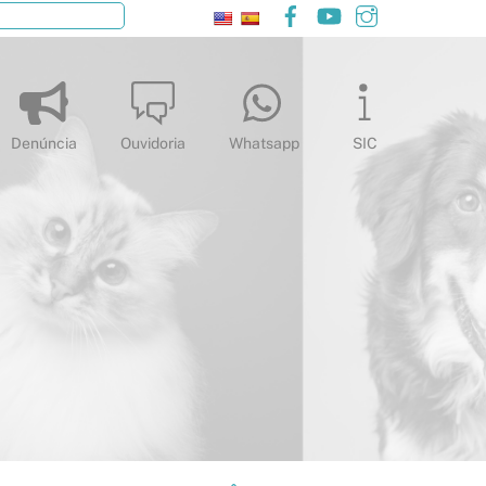
Facebook
YouTube
Instagram
Pesquisar
Denúncia
Ouvidoria
Whatsapp
SIC