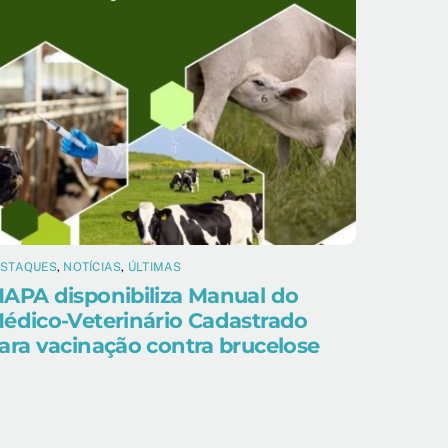
ESTAQUES
,
NOTÍCIAS
,
ÚLTIMAS
APA disponibiliza Manual do
édico-Veterinário Cadastrado
ara vacinação contra brucelose