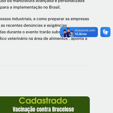
 uso da manufatura avançada e personalizada
para a implementação no Brasil.
essos industriais, e como preparar as empresas
 as recentes denúncias e exigências
adas durante o evento trarão subsídios para que
ico veterinário na área de alimentos”, aponta a