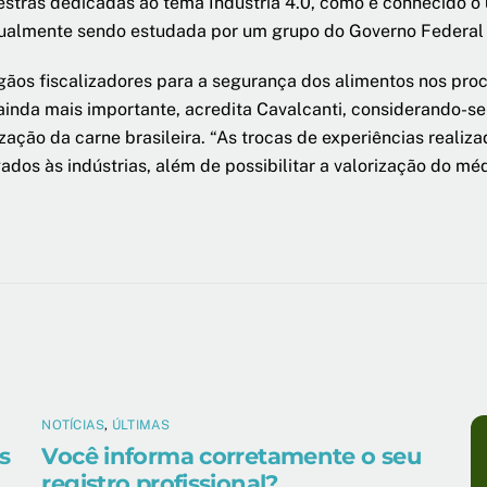
estras dedicadas ao tema Indústria 4.0, como é conhecido o
tualmente sendo estudada por um grupo do Governo Federal 
ãos fiscalizadores para a segurança dos alimentos nos proc
ainda mais importante, acredita Cavalcanti, considerando-se
zação da carne brasileira. “As trocas de experiências realiz
ados às indústrias, além de possibilitar a valorização do méd
NOTÍCIAS
,
ÚLTIMAS
s
Você informa corretamente o seu
registro profissional?