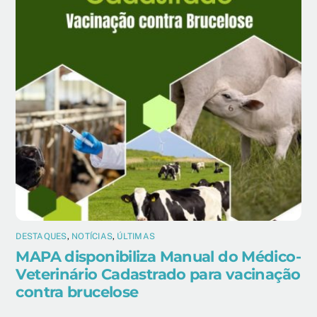
DESTAQUES
,
NOTÍCIAS
,
ÚLTIMAS
MAPA disponibiliza Manual do Médico-
Veterinário Cadastrado para vacinação
contra brucelose