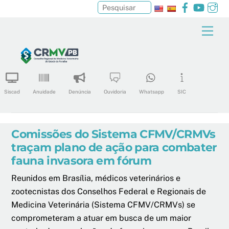
Facebook
YouTu
In
Pesquisar
Skip
Men
to
content
Siscad
Anuidade
Denúncia
Ouvidoria
Whatsapp
SIC
Comissões do Sistema CFMV/CRMVs
traçam plano de ação para combater
fauna invasora em fórum
Reunidos em Brasília, médicos veterinários e
zootecnistas dos Conselhos Federal e Regionais de
Medicina Veterinária (Sistema CFMV/CRMVs) se
comprometeram a atuar em busca de um maior