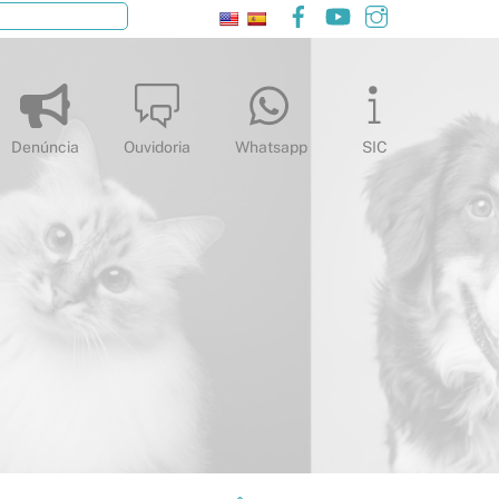
Facebook
YouTube
Instagram
Pesquisar
Denúncia
Ouvidoria
Whatsapp
SIC