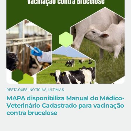
DESTAQUES
,
NOTÍCIAS
,
ÚLTIMAS
MAPA disponibiliza Manual do Médico-
Veterinário Cadastrado para vacinação
contra brucelose