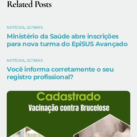
Related Posts
NOTÍCIAS
,
ÚLTIMAS
Ministério da Saúde abre inscrições
para nova turma do EpiSUS Avançado
NOTÍCIAS
,
ÚLTIMAS
Você informa corretamente o seu
registro profissional?