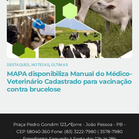
DESTAQUES
,
NOTÍCIAS
,
ÚLTIMAS
MAPA disponibiliza Manual do Médico-
Veterinário Cadastrado para vacinação
contra brucelose
Back
Praça Pedro Gondim 123 - Torre - João Pessoa - PB -
CEP 58040-360 Fone: (83) 3222-7980 | 3578-7980
To
Expediente: Segunda à Sexta das 12h às 18h