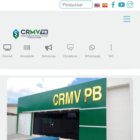
Facebook
YouTu
In
Pesquisar
Skip
Men
to
content
Siscad
Anuidade
Denúncia
Ouvidoria
Whatsapp
SIC