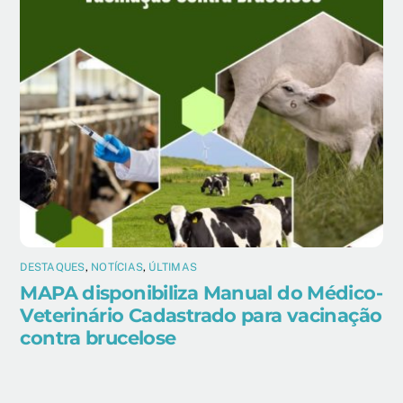
DESTAQUES
,
NOTÍCIAS
,
ÚLTIMAS
MAPA disponibiliza Manual do Médico-
Veterinário Cadastrado para vacinação
contra brucelose