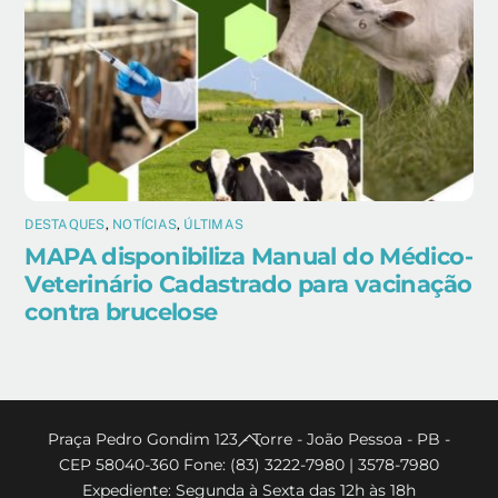
DESTAQUES
,
NOTÍCIAS
,
ÚLTIMAS
MAPA disponibiliza Manual do Médico-
Veterinário Cadastrado para vacinação
contra brucelose
Back
Praça Pedro Gondim 123 - Torre - João Pessoa - PB -
CEP 58040-360 Fone: (83) 3222-7980 | 3578-7980
To
Expediente: Segunda à Sexta das 12h às 18h
Top