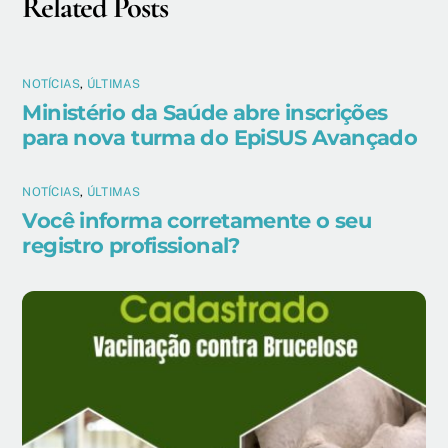
Related Posts
NOTÍCIAS
,
ÚLTIMAS
Ministério da Saúde abre inscrições
para nova turma do EpiSUS Avançado
NOTÍCIAS
,
ÚLTIMAS
Você informa corretamente o seu
registro profissional?