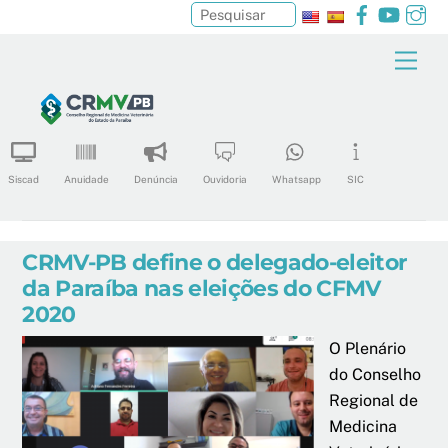
Facebook
YouTu
In
Pesquisar
Skip
Men
to
content
Siscad
Anuidade
Denúncia
Ouvidoria
Whatsapp
SIC
CRMV-PB define o delegado-eleitor
da Paraíba nas eleições do CFMV
2020
O Plenário
do Conselho
Regional de
Medicina