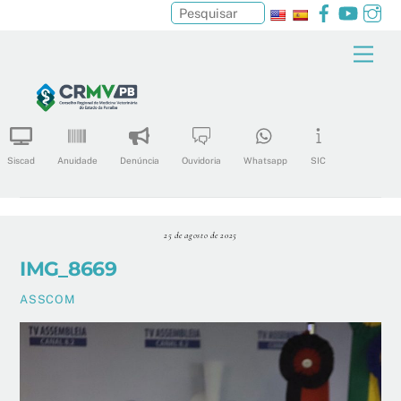
Facebook
YouTu
In
Pesquisar
Skip
Men
to
content
Siscad
Anuidade
Denúncia
Ouvidoria
Whatsapp
SIC
25 de agosto de 2025
IMG_8669
ASSCOM