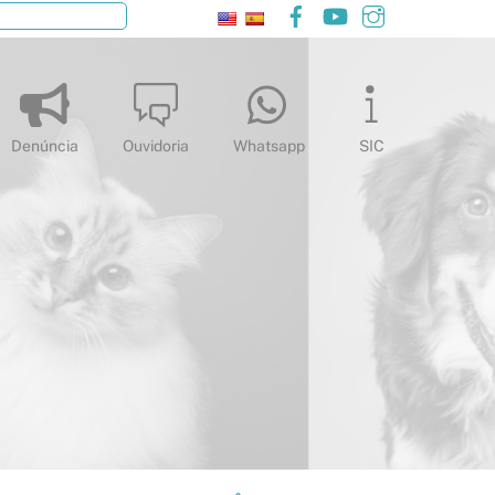
Facebook
YouTube
Instagram
Pesquisar
Denúncia
Ouvidoria
Whatsapp
SIC