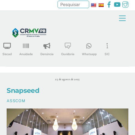
Facebook
YouTu
In
Pesquisar
Skip
Men
to
content
Siscad
Anuidade
Denúncia
Ouvidoria
Whatsapp
SIC
25 de agosto de 2025
Snapseed
ASSCOM