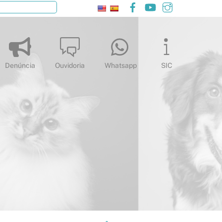
Facebook
YouTube
Instagram
Pesquisar
Denúncia
Ouvidoria
Whatsapp
SIC