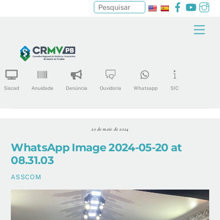
Facebook
YouTu
In
Pesquisar
Skip
Men
to
content
Siscad
Anuidade
Denúncia
Ouvidoria
Whatsapp
SIC
20 de maio de 2024
WhatsApp Image 2024-05-20 at
08.31.03
ASSCOM