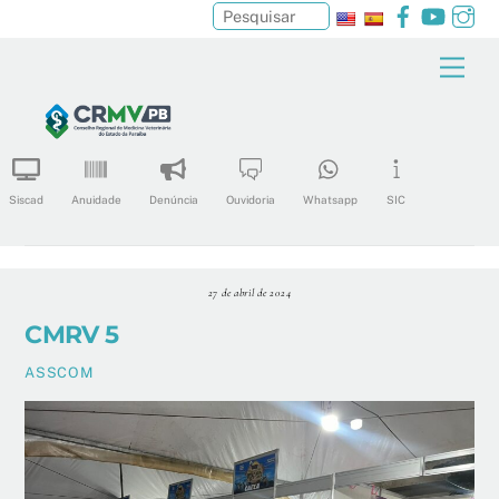
Facebook
YouTu
In
Pesquisar
Skip
Men
to
content
Siscad
Anuidade
Denúncia
Ouvidoria
Whatsapp
SIC
27 de abril de 2024
CMRV 5
ASSCOM