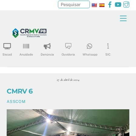
Facebook
YouTu
In
Pesquisar
Skip
Men
to
content
Siscad
Anuidade
Denúncia
Ouvidoria
Whatsapp
SIC
27 de abril de 2024
CMRV 6
ASSCOM