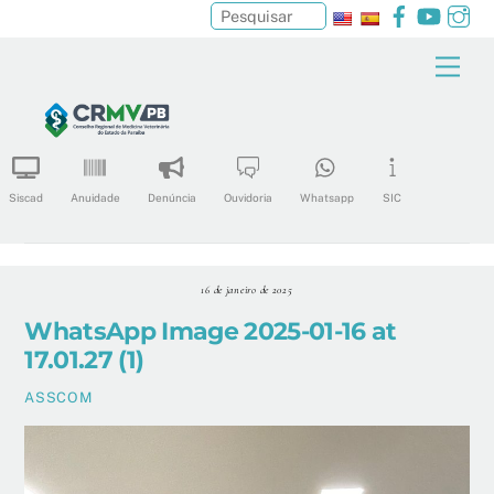
Facebook
YouTu
In
Pesquisar
Skip
Men
to
content
Siscad
Anuidade
Denúncia
Ouvidoria
Whatsapp
SIC
16 de janeiro de 2025
WhatsApp Image 2025-01-16 at
17.01.27 (1)
ASSCOM