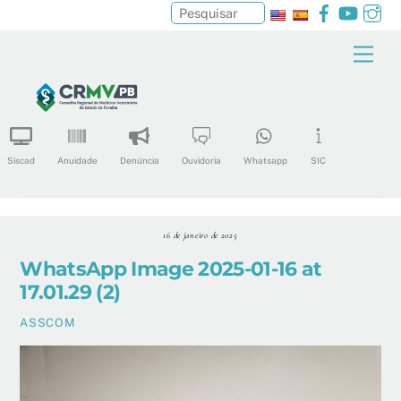
Facebook
YouTu
In
Pesquisar
Skip
Men
to
content
Siscad
Anuidade
Denúncia
Ouvidoria
Whatsapp
SIC
16 de janeiro de 2025
WhatsApp Image 2025-01-16 at
17.01.29 (2)
ASSCOM