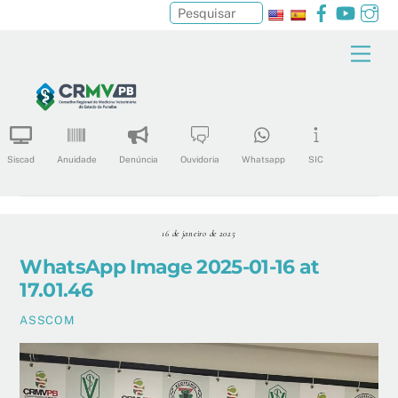
Facebook
YouTu
In
Pesquisar
Skip
Men
to
content
Siscad
Anuidade
Denúncia
Ouvidoria
Whatsapp
SIC
16 de janeiro de 2025
WhatsApp Image 2025-01-16 at
17.01.46
ASSCOM