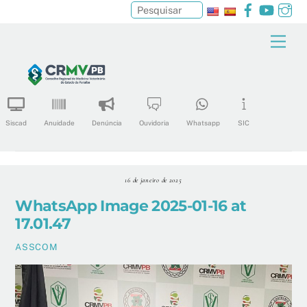
Facebook
YouTu
In
Pesquisar
Skip
Men
to
content
Siscad
Anuidade
Denúncia
Ouvidoria
Whatsapp
SIC
16 de janeiro de 2025
WhatsApp Image 2025-01-16 at
17.01.47
ASSCOM