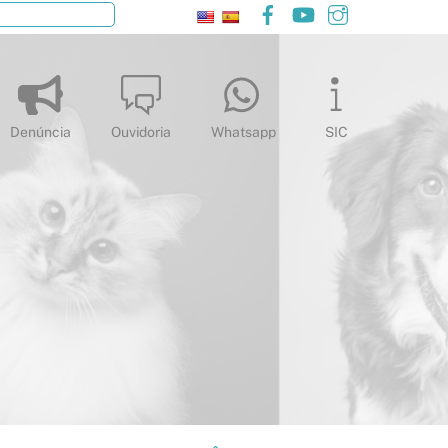
Facebook
YouTube
Instagram
Pesquisar
Denúncia
Ouvidoria
Whatsapp
SIC