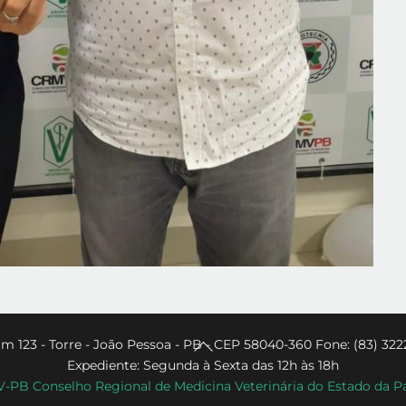
Back
m 123 - Torre - João Pessoa - PB - CEP 58040-360 Fone: (83) 322
Expediente: Segunda à Sexta das 12h às 18h
To
PB Conselho Regional de Medicina Veterinária do Estado da P
Top