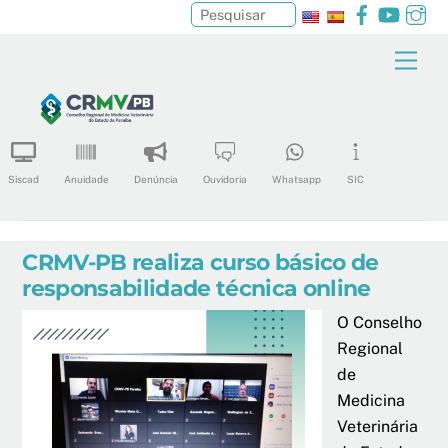
Facebook
YouTu
In
Pesquisar
Skip
Men
to
content
Siscad
Anuidade
Denúncia
Ouvidoria
Whatsapp
SIC
CRMV-PB realiza curso básico de
responsabilidade técnica online
O Conselho
Regional
de
Medicina
Veterinária