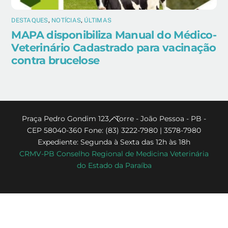
DESTAQUES
,
NOTÍCIAS
,
ÚLTIMAS
MAPA disponibiliza Manual do Médico-
Veterinário Cadastrado para vacinação
contra brucelose
Back
Praça Pedro Gondim 123 - Torre - João Pessoa - PB -
CEP 58040-360 Fone: (83) 3222-7980 | 3578-7980
To
Expediente: Segunda à Sexta das 12h às 18h
Top
CRMV-PB Conselho Regional de Medicina Veterinária
do Estado da Paraíba