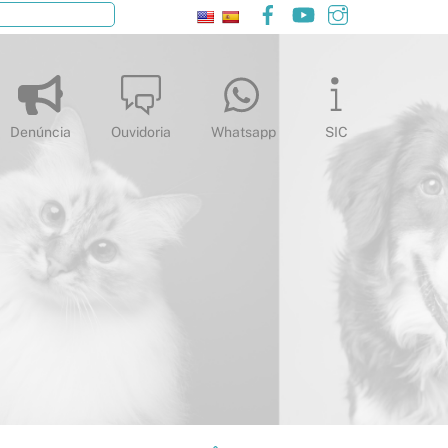
Facebook
YouTube
Instagram
Pesquisar
Denúncia
Ouvidoria
Whatsapp
SIC