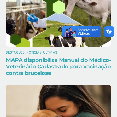
DESTAQUES
,
NOTÍCIAS
,
ÚLTIMAS
MAPA disponibiliza Manual do Médico-
Veterinário Cadastrado para vacinação
contra brucelose