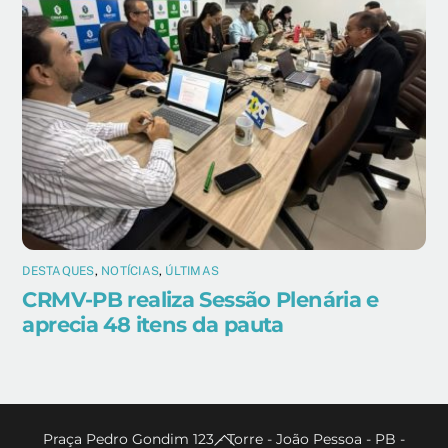
DESTAQUES
,
NOTÍCIAS
,
ÚLTIMAS
CRMV-PB realiza Sessão Plenária e
aprecia 48 itens da pauta
Back
Praça Pedro Gondim 123 - Torre - João Pessoa - PB -