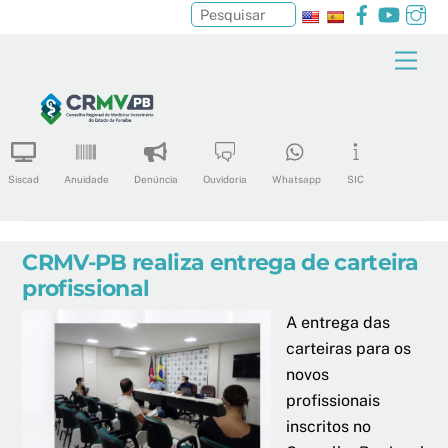
Facebook
YouTu
In
Pesquisar
Skip
Men
to
content
Siscad
Anuidade
Denúncia
Ouvidoria
Whatsapp
SIC
CRMV-PB realiza entrega de carteira
profissional
A entrega das
carteiras para os
novos
profissionais
inscritos no