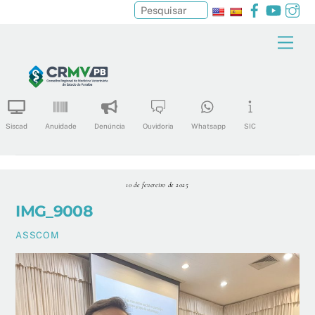
Facebook
YouTu
In
Pesquisar
Skip
Men
to
content
Siscad
Anuidade
Denúncia
Ouvidoria
Whatsapp
SIC
10 de fevereiro de 2025
IMG_9008
ASSCOM