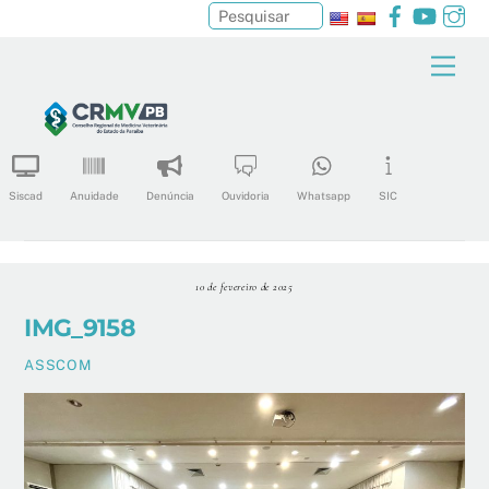
Facebook
YouTu
In
Pesquisar
Skip
Men
to
content
Siscad
Anuidade
Denúncia
Ouvidoria
Whatsapp
SIC
10 de fevereiro de 2025
IMG_9158
ASSCOM