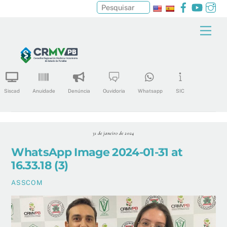
Facebook
YouTu
In
Pesquisar
Skip
Men
to
content
Siscad
Anuidade
Denúncia
Ouvidoria
Whatsapp
SIC
31 de janeiro de 2024
WhatsApp Image 2024-01-31 at
16.33.18 (3)
ASSCOM