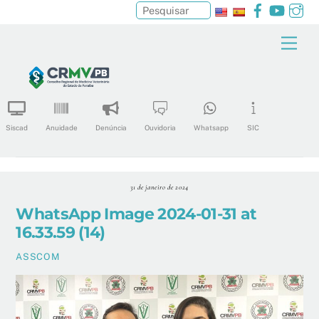
Facebook
YouTu
In
Pesquisar
Skip
Men
to
content
Siscad
Anuidade
Denúncia
Ouvidoria
Whatsapp
SIC
31 de janeiro de 2024
WhatsApp Image 2024-01-31 at
16.33.59 (14)
ASSCOM