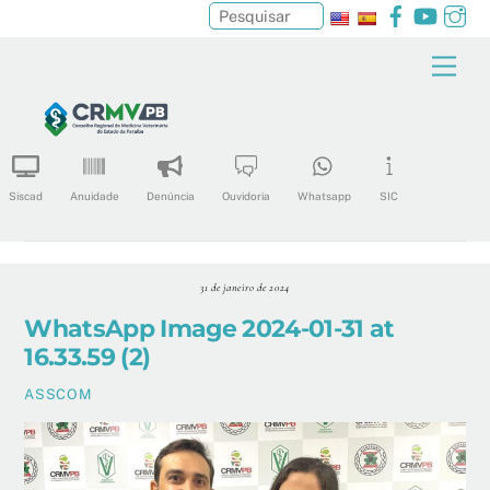
Facebook
YouTu
In
Pesquisar
Skip
Men
to
content
Siscad
Anuidade
Denúncia
Ouvidoria
Whatsapp
SIC
31 de janeiro de 2024
WhatsApp Image 2024-01-31 at
16.33.59 (2)
ASSCOM