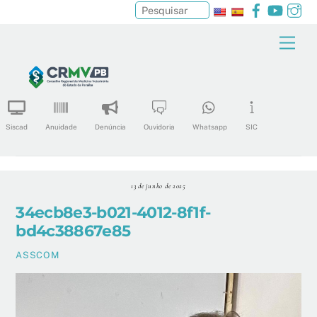
Facebook
YouTu
In
Pesquisar
Skip
Men
to
content
Siscad
Anuidade
Denúncia
Ouvidoria
Whatsapp
SIC
13 de junho de 2025
34ecb8e3-b021-4012-8f1f-
bd4c38867e85
ASSCOM