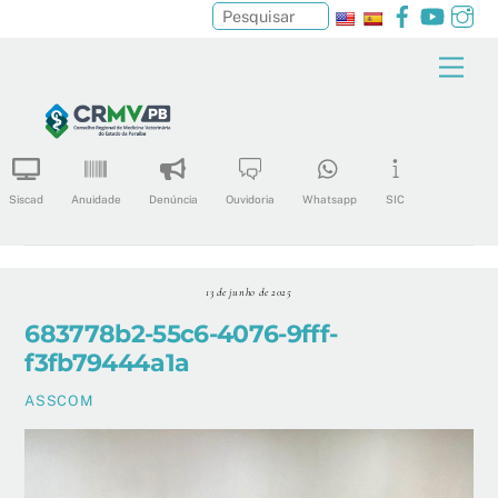
Facebook
YouTu
In
Pesquisar
Skip
Men
to
content
Siscad
Anuidade
Denúncia
Ouvidoria
Whatsapp
SIC
13 de junho de 2025
683778b2-55c6-4076-9fff-
f3fb79444a1a
ASSCOM