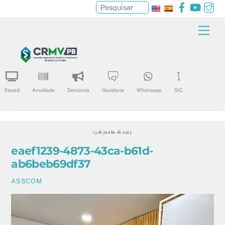
Facebook
YouTu
In
Pesquisar
Skip
Men
to
content
Siscad
Anuidade
Denúncia
Ouvidoria
Whatsapp
SIC
13 de junho de 2025
eaef1239-4873-43ca-b61d-
ab6beb69df37
ASSCOM