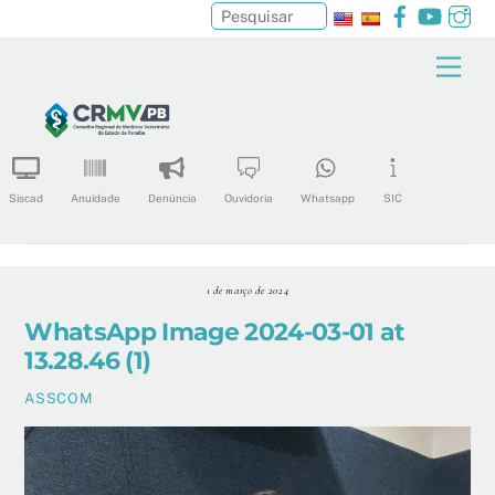
Facebook
YouTu
In
Pesquisar
Skip
Men
to
content
Siscad
Anuidade
Denúncia
Ouvidoria
Whatsapp
SIC
1 de março de 2024
WhatsApp Image 2024-03-01 at
13.28.46 (1)
ASSCOM